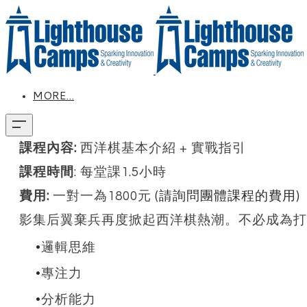
MORE...
課程內容:
西洋棋基本介紹 + 實戰指引
課程時間
: 每堂課1.5小時
費用:
一對一為1800元
(請詢問團體課程的費用)
影集后翼棄兵再度掀起西洋棋熱潮。不必成為打
邏輯思維
專注力
分析能力