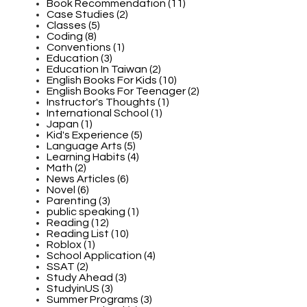
Book Recommendation (11)
Case Studies (2)
Classes (5)
Coding (8)
Conventions (1)
Education (3)
Education In Taiwan (2)
English Books For Kids (10)
English Books For Teenager (2)
Instructor's Thoughts (1)
International School (1)
Japan (1)
Kid's Experience (5)
Language Arts (5)
Learning Habits (4)
Math (2)
News Articles (6)
Novel (6)
Parenting (3)
public speaking (1)
Reading (12)
Reading List (10)
Roblox (1)
School Application (4)
SSAT (2)
Study Ahead (3)
StudyinUS (3)
Summer Programs (3)