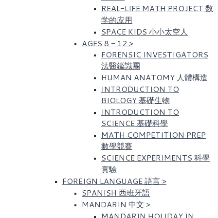
REAL-LIFE MATH PROJECT 数
学的应用
SPACE KIDS 小小太空人
AGES 8 - 12
>
FORENSIC INVESTIGATORS
法醫鑑識團
HUMAN ANATOMY 人體構造
INTRODUCTION TO
BIOLOGY 基礎生物
INTRODUCTION TO
SCIENCE 基礎科學
MATH COMPETITION PREP
數學競賽
SCIENCE EXPERIMENTS 科學
實驗
FOREIGN LANGUAGE 語言
>
SPANISH 西班牙語
MANDARIN 中文
>
MANDARIN HOLIDAY IN