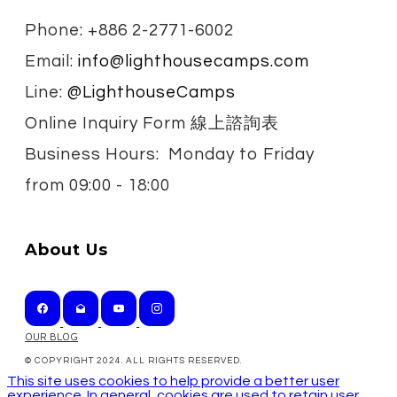
Phone: +886 2-2771-6002
Email:
info@lighthousecamps.com
Line:
@LighthouseCamps
Online Inquiry Form 線上諮詢表
Business Hours: Monday to Friday
from
09:00 - 18:00
About Us
OUR BLOG
© COPYRIGHT 2024. ALL RIGHTS RESERVED.
This site uses cookies to help provide a better user
experience. In general, cookies are used to retain user