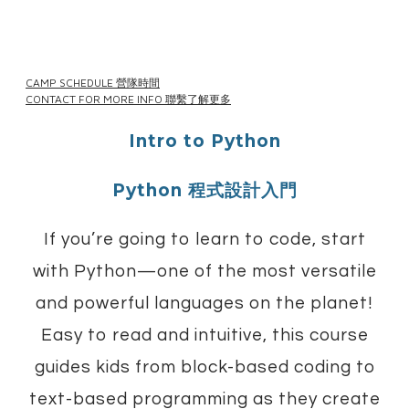
CAMP SCHEDULE 營隊時間
CONTACT FOR MORE INFO 聯繫了解更多
Intro to Python
Python 程式設計入門
If you’re going to learn to code, start
with Python—one of the most versatile
and powerful languages on the planet!
Easy to read and intuitive, this course
guides kids from block-based coding to
text-based programming as they create