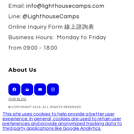
Email:
info@lighthousecamps.com
Line:
@LighthouseCamps
Online Inquiry Form 線上諮詢表
Business Hours: Monday to Friday
from
09:00 - 18:00
About Us
OUR BLOG
© COPYRIGHT 2024. ALL RIGHTS RESERVED.
This site uses cookies to help provide a better user
experience. In general, cookies are used to retain user
preferences and provide anonymized tracking data to
third party applications like Google Analytics.