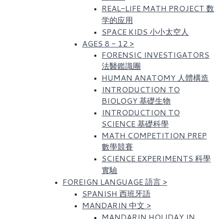
REAL-LIFE MATH PROJECT 数
学的应用
SPACE KIDS 小小太空人
AGES 8 - 12
>
FORENSIC INVESTIGATORS
法醫鑑識團
HUMAN ANATOMY 人體構造
INTRODUCTION TO
BIOLOGY 基礎生物
INTRODUCTION TO
SCIENCE 基礎科學
MATH COMPETITION PREP
數學競賽
SCIENCE EXPERIMENTS 科學
實驗
FOREIGN LANGUAGE 語言
>
SPANISH 西班牙語
MANDARIN 中文
>
MANDARIN HOLIDAY IN