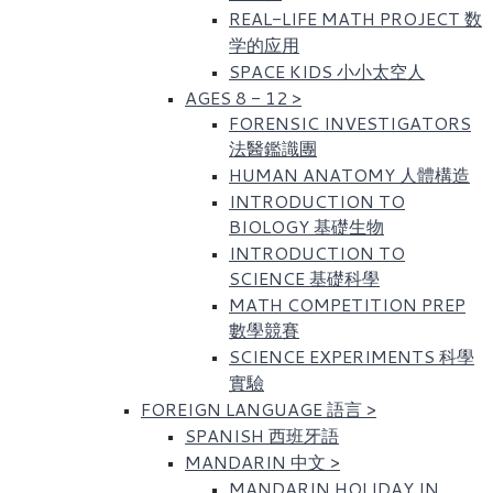
REAL-LIFE MATH PROJECT 数
学的应用
SPACE KIDS 小小太空人
AGES 8 - 12
>
FORENSIC INVESTIGATORS
法醫鑑識團
HUMAN ANATOMY 人體構造
INTRODUCTION TO
BIOLOGY 基礎生物
INTRODUCTION TO
SCIENCE 基礎科學
MATH COMPETITION PREP
數學競賽
SCIENCE EXPERIMENTS 科學
實驗
FOREIGN LANGUAGE 語言
>
SPANISH 西班牙語
MANDARIN 中文
>
MANDARIN HOLIDAY IN