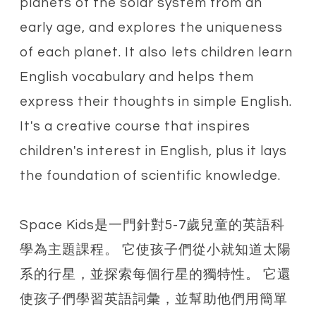
planets of the solar system from an
early age, and explores the uniqueness
of each planet. It also lets children learn
English vocabulary and helps them
express their thoughts in simple English.
It's a creative course that inspires
children's interest in English, plus it lays
the foundation of scientific knowledge.
Space Kids是一門針對5-7歲兒童的英語科
學為主題課程。 它使孩子們從小就知道太陽
系的行星，並探索每個行星的獨特性。 它還
使孩子們學習英語詞彙，並幫助他們用簡單