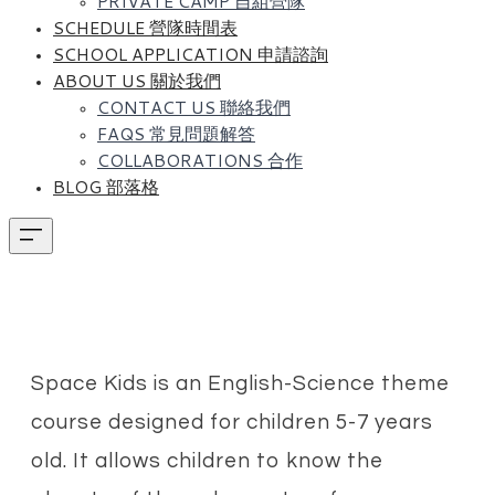
PRIVATE CAMP 自組營隊
SCHEDULE 營隊時間表
SCHOOL APPLICATION 申請諮詢
ABOUT US 關於我們
CONTACT US 聯絡我們
FAQS 常見問題解答
COLLABORATIONS 合作
BLOG 部落格
Space Kids is an English-Science theme
course designed for children 5-7 years
old. It allows children to know the