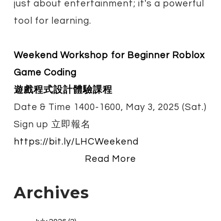
just about entertainment; it's a powerful
tool for learning.
Weekend Workshop for Beginner Roblox
Game Coding
遊戲程式設計體驗課程
Date & Time 1400-1600, May 3, 2025 (Sat.)
Sign up 立即報名
https://bit.ly/LHCWeekend
Read More
Archives