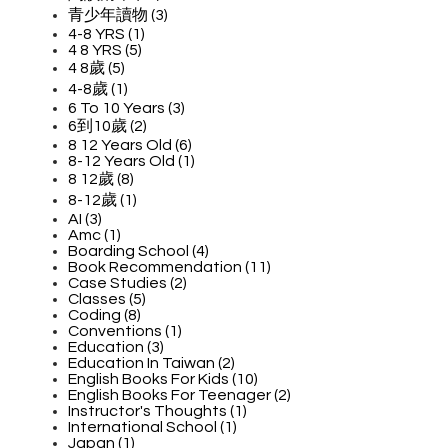
青少年讀物 (3)
4-8 YRS (1)
4 8 YRS (5)
4 8歲 (5)
4-8歲 (1)
6 To 10 Years (3)
6到10歲 (2)
8 12 Years Old (6)
8-12 Years Old (1)
8 12歲 (8)
8-12歲 (1)
AI (3)
Amc (1)
Boarding School (4)
Book Recommendation (11)
Case Studies (2)
Classes (5)
Coding (8)
Conventions (1)
Education (3)
Education In Taiwan (2)
English Books For Kids (10)
English Books For Teenager (2)
Instructor's Thoughts (1)
International School (1)
Japan (1)