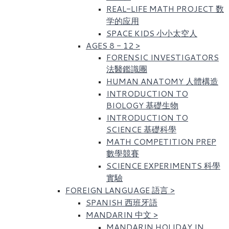
REAL-LIFE MATH PROJECT 数
学的应用
SPACE KIDS 小小太空人
AGES 8 - 12
>
FORENSIC INVESTIGATORS
法醫鑑識團
HUMAN ANATOMY 人體構造
INTRODUCTION TO
BIOLOGY 基礎生物
INTRODUCTION TO
SCIENCE 基礎科學
MATH COMPETITION PREP
數學競賽
SCIENCE EXPERIMENTS 科學
實驗
FOREIGN LANGUAGE 語言
>
SPANISH 西班牙語
MANDARIN 中文
>
MANDARIN HOLIDAY IN