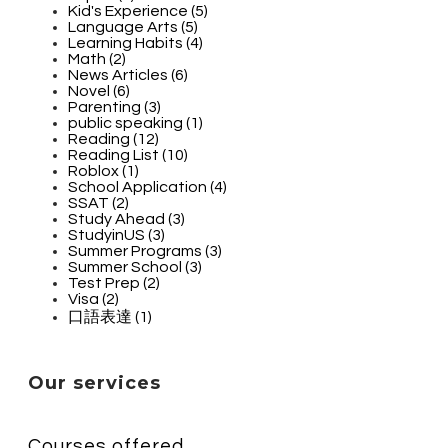
Kid's Experience (5)
Language Arts (5)
Learning Habits (4)
Math (2)
News Articles (6)
Novel (6)
Parenting (3)
public speaking (1)
Reading (12)
Reading List (10)
Roblox (1)
School Application (4)
SSAT (2)
Study Ahead (3)
StudyinUS (3)
Summer Programs (3)
Summer School (3)
Test Prep (2)
Visa (2)
口語表達 (1)
Our services
Courses offered