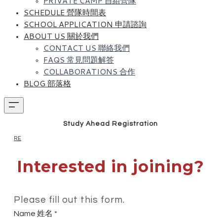
PRIVATE CAMP 自組營隊
SCHEDULE 營隊時間表
SCHOOL APPLICATION 申請諮詢
ABOUT US 關於我們
CONTACT US 聯絡我們
FAQS 常見問題解答
COLLABORATIONS 合作
BLOG 部落格
Study Ahead Registration
RE
Interested in joining?
Please fill out this form.
Name 姓名
*