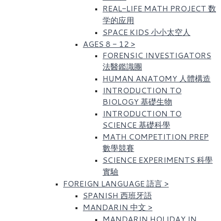
REAL-LIFE MATH PROJECT 数
学的应用
SPACE KIDS 小小太空人
AGES 8 - 12
>
FORENSIC INVESTIGATORS
法醫鑑識團
HUMAN ANATOMY 人體構造
INTRODUCTION TO
BIOLOGY 基礎生物
INTRODUCTION TO
SCIENCE 基礎科學
MATH COMPETITION PREP
數學競賽
SCIENCE EXPERIMENTS 科學
實驗
FOREIGN LANGUAGE 語言
>
SPANISH 西班牙語
MANDARIN 中文
>
MANDARIN HOLIDAY IN